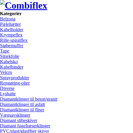
Kategorier
Belzona
Pælehætter
Kabelholder
Krympeflex
Rille-spiralflex
Støbemuffer
Tape
Strækfolie
Kabelsko
Kabelbinder
Velcro
Sprayprodukter
Rengøring-olier
Diverse
Lyshatte
Diamantklinger til beton/granit
Diamantklinger til asfalt
Diamantklinger til fliser
Vægsavsklinger
Diamant slibeskiver
Diamant fugefræserklinger
PVC/plast/glasfiber skiver