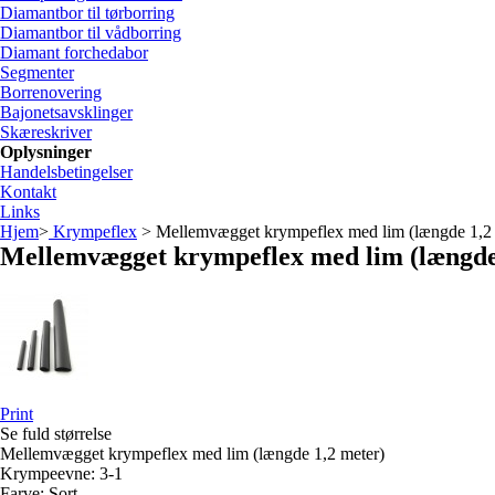
Diamantbor til tørborring
Diamantbor til vådborring
Diamant forchedabor
Segmenter
Borrenovering
Bajonetsavsklinger
Skæreskriver
Oplysninger
Handelsbetingelser
Kontakt
Links
Hjem
>
Krympeflex
> Mellemvægget krympeflex med lim (længde 1,2 
Mellemvægget krympeflex med lim (længde
Print
Se fuld størrelse
Mellemvægget krympeflex med lim (længde 1,2 meter)
Krympeevne: 3-1
Farve: Sort