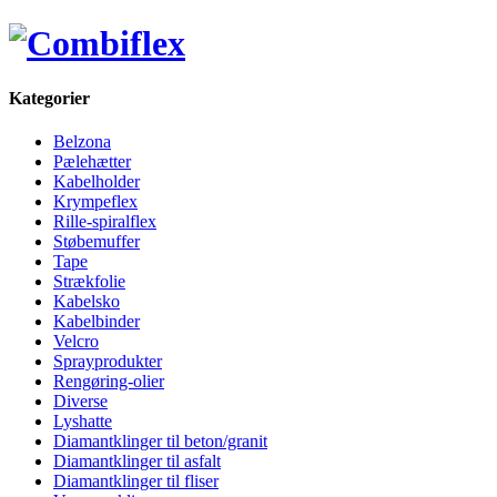
Kategorier
Belzona
Pælehætter
Kabelholder
Krympeflex
Rille-spiralflex
Støbemuffer
Tape
Strækfolie
Kabelsko
Kabelbinder
Velcro
Sprayprodukter
Rengøring-olier
Diverse
Lyshatte
Diamantklinger til beton/granit
Diamantklinger til asfalt
Diamantklinger til fliser