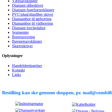
Vægsavsklinger
Diamant slibeskiver
Diamant fugefræserklinger
PVC/plast/glasfiber skiver
Diamantbor til tørborring
Diamantbor til vådborring
Diamant forchedabor
Segmenter
Borrenovering
Bajonetsavsklinger
Skæreskriver
Oplysninger
Handelsbetingelser
Kontakt
Links
Bestilling kan ske gennem shoppen, pr. mail@combifle