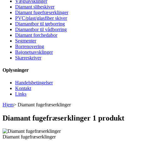
Vægsavsklinger
Diamant slibeskiver
Diamant fugefræserklinger
PVC/plast/glasfiber skiver
Diamantbor til tørborring
Diamantbor til vådborring
Diamant forchedabor
Segmenter
Borrenovering
Bajonetsavsklinger
Skæreskriver
Oplysninger
Handelsbetingelser
Kontakt
Links
Hjem
>
Diamant fugefræserklinger
Diamant fugefræserklinger
1 produkt
Diamant fugefræserklinger