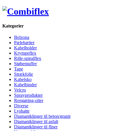
Kategorier
Belzona
Pælehætter
Kabelholder
Krympeflex
Rille-spiralflex
Støbemuffer
Tape
Strækfolie
Kabelsko
Kabelbinder
Velcro
Sprayprodukter
Rengøring-olier
Diverse
Lyshatte
Diamantklinger til beton/granit
Diamantklinger til asfalt
Diamantklinger til fliser