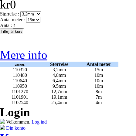
kr0
Størrelse :
Antal meter :
Antal:
Mere info
Størrelse
Antal meter
Varenr.
110320
3,2mm
15m
110480
4,8mm
10m
110640
6,4mm
10m
110950
9,5mm
10m
1101270
12,7mm
8m
1101901
19,1mm
7m
1102540
25,4mm
4m
Login
Velkommen,
Log ind
Din konto